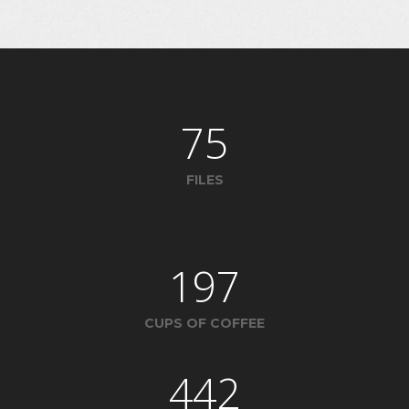
75
FILES
197
CUPS OF COFFEE
442