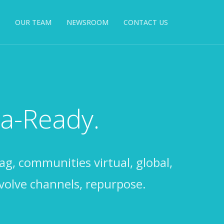
OUR TEAM
NEWSROOM
CONTACT US
na-Ready.
ag, communities virtual, global,
volve channels, repurpose.